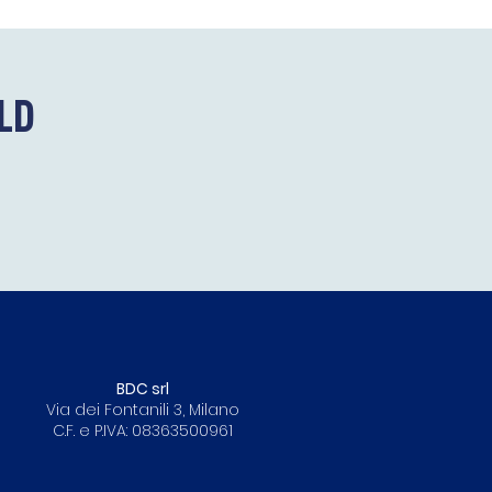
LD
BDC srl
Via dei Fontanili 3, Milano
C.F. e P.IVA: 08363500961