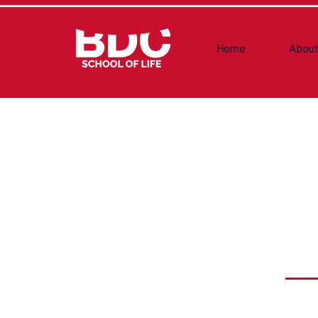
Home
About