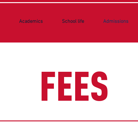
Academics
School life
Admissions
FEES