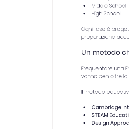
Middle School
High School
Ogni fase è progett
preparazione acca
Un metodo che
Frequentare una En
vanno ben oltre la 
Il metodo educativ
Cambridge Int
STEAM Educat
Design Appro