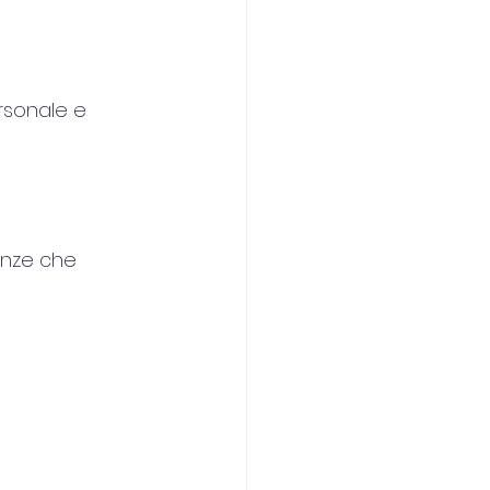
rsonale e 
enze che 