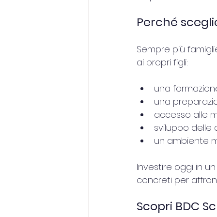
Perché scegli
Sempre più famigli
ai propri figli:
una formazione b
una preparazion
accesso alle mi
sviluppo delle
un ambiente mul
Investire oggi in un
concreti per affro
Scopri BDC Sc