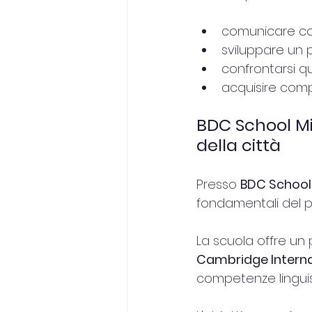
comunicare con
sviluppare un p
confrontarsi q
acquisire compe
BDC School Mi
della città
Presso 
BDC School
fondamentali del p
La scuola offre un p
Cambridge Intern
competenze linguis