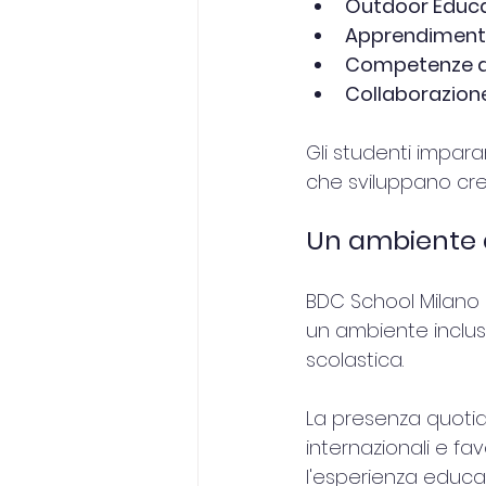
Outdoor Educ
Apprendimento
Competenze di
Collaborazion
Gli studenti impara
che sviluppano cre
Un ambiente a
BDC School Milano a
un ambiente inclus
scolastica.
La presenza quotidi
internazionali e fa
l'esperienza educati