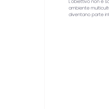
L'obiettivo non è s
ambiente multicult
diventano parte in