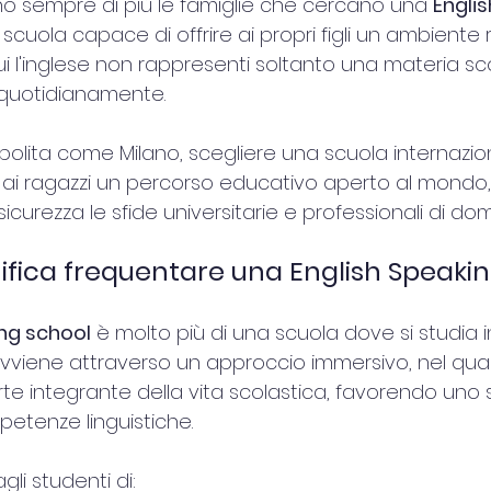
ono sempre di più le famiglie che cercano una 
Englis
 scuola capace di offrire ai propri figli un ambiente
cui l'inglese non rappresenti soltanto una materia sc
 quotidianamente.
olita come Milano, scegliere una scuola internazion
 e ai ragazzi un percorso educativo aperto al mondo
icurezza le sfide universitarie e professionali di dom
ifica frequentare una English Speaki
ing school
 è molto più di una scuola dove si studia i
viene attraverso un approccio immersivo, nel quale
te integrante della vita scolastica, favorendo uno 
petenze linguistiche.
li studenti di: