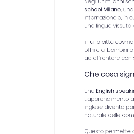
Negli ultimi anni s
school Milano
, una
internazionale, in 
una lingua vissuta
In una città cosmop
offrire ai bambini
ad affrontare con s
Che cosa sign
Una 
English speak
L'apprendimento av
inglese diventa par
naturale delle com
Questo permette ag