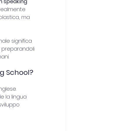
h speaking 
 realmente 
olastica, ma 
ale significa 
, preparandoli 
ani.
ng School?
nglese.
 la lingua 
sviluppo 