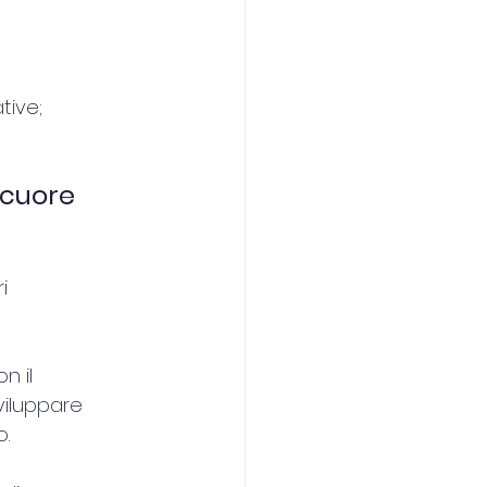
tive;
 cuore 
i 
n il 
viluppare 
.