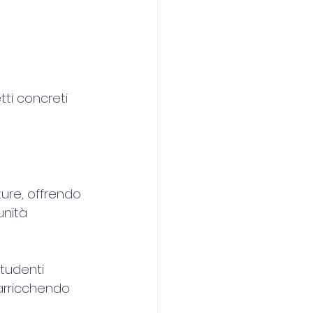
ti concreti 
ure, offrendo 
unità 
studenti 
 arricchendo 