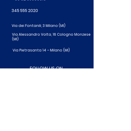
345 555 2020
Via dei Fontanili, 3 Milano (MI)
Via Alessandro Volta, 16 Cologno Monzese
(MI)
Via Pietrasanta 14 – Milano (MI)
FOLLOW US ON
BDC srl
Via dei Fontanili 3, Milano
C.F. e P.IVA:
08363500961
Bilancio BDC School