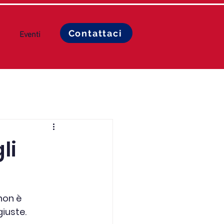
Contattaci
Eventi
li
non è 
iuste.