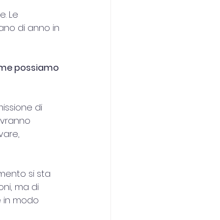
. Le 
ano di anno in 
me possiamo 
issione di 
avranno 
vare, 
mento si sta 
ni, ma di 
e in modo 