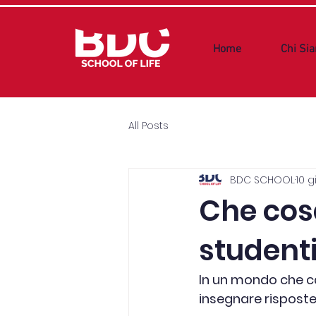
Home
Chi Si
All Posts
BDC SCHOOL
10 g
Che cosa
studenti
In un mondo che ca
insegnare risposte