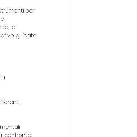
 strumenti per 
e.
ca, la 
cativo guidato 
la 
ferenti, 
amentali 
il confronto 