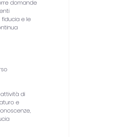
 porre domande 
enti 
fiducia e le 
ntinua 
rso 
ttività di 
aturo e 
 conoscenze, 
ucia 