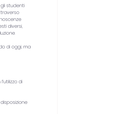
li studenti 
ttraverso 
conoscenze 
i diversi, 
uzione.
do di oggi, ma 
tilizzo di 
 disposizione 